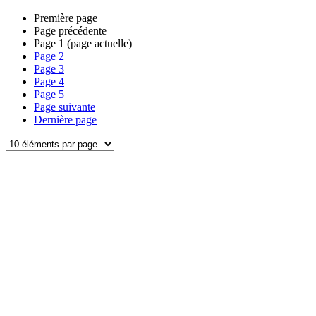
Première page
Page précédente
Page
1
(page actuelle)
Page
2
Page
3
Page
4
Page
5
Page suivante
Dernière page