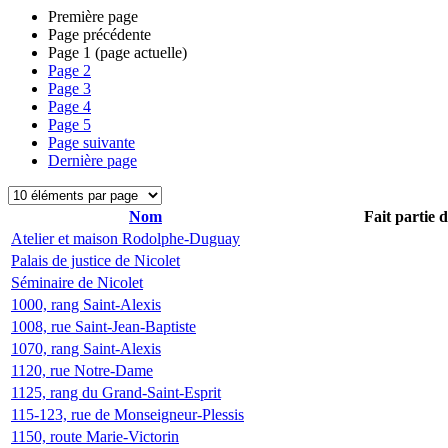
Première page
Page précédente
Page
1
(page actuelle)
Page
2
Page
3
Page
4
Page
5
Page suivante
Dernière page
Nom
Fait partie 
Atelier et maison Rodolphe-Duguay
Palais de justice de Nicolet
Séminaire de Nicolet
1000, rang Saint-Alexis
1008, rue Saint-Jean-Baptiste
1070, rang Saint-Alexis
1120, rue Notre-Dame
1125, rang du Grand-Saint-Esprit
115-123, rue de Monseigneur-Plessis
1150, route Marie-Victorin