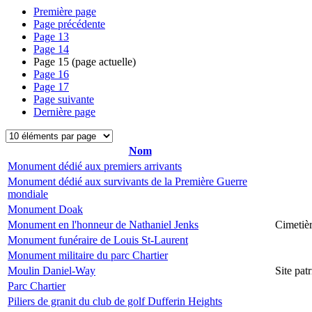
Première page
Page précédente
Page
13
Page
14
Page
15
(page actuelle)
Page
16
Page
17
Page suivante
Dernière page
Nom
Monument dédié aux premiers arrivants
Monument dédié aux survivants de la Première Guerre
mondiale
Monument Doak
Monument en l'honneur de Nathaniel Jenks
Cimetiè
Monument funéraire de Louis St-Laurent
Monument militaire du parc Chartier
Moulin Daniel-Way
Site pa
Parc Chartier
Piliers de granit du club de golf Dufferin Heights