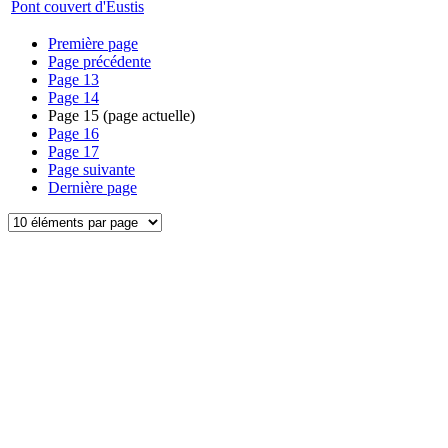
Pont couvert d'Eustis
Première page
Page précédente
Page
13
Page
14
Page
15
(page actuelle)
Page
16
Page
17
Page suivante
Dernière page