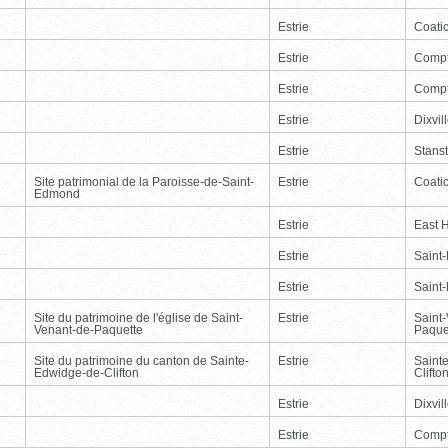
Estrie
Coati
Estrie
Comp
Estrie
Comp
Estrie
Dixvil
Estrie
Stans
Site patrimonial de la Paroisse-de-Saint-
Estrie
Coati
Edmond
Estrie
East 
Estrie
Saint
Estrie
Saint
Site du patrimoine de l'église de Saint-
Estrie
Saint
Venant-de-Paquette
Paque
Site du patrimoine du canton de Sainte-
Estrie
Saint
Edwidge-de-Clifton
Clifto
Estrie
Dixvil
Estrie
Comp