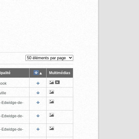
palité
Multimédias
cook
ille
e-Edwidge-de-
n
e-Edwidge-de-
n
e-Edwidge-de-
n