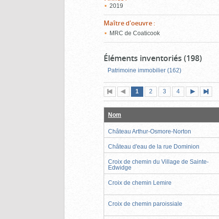
2019
Maître d'oeuvre
:
MRC de Coaticook
Éléments inventoriés (198)
Patrimoine immobilier (162)
Page
(page
Page
Page
Page
1
Première
2
Page
3
4
actuelle)
page
précédente
suivante
page
Nom
Château Arthur-Osmore-Norton
Château d'eau de la rue Dominion
Croix de chemin du Village de Sainte-
Edwidge
Croix de chemin Lemire
Croix de chemin paroissiale