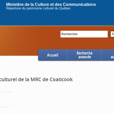
Ministère de la Culture et des Communications
Répertoire du patrimoine culturel du Québec
Rechercher
Se
Recherche
Accueil
avancée
a
culturel de la MRC de Coaticook