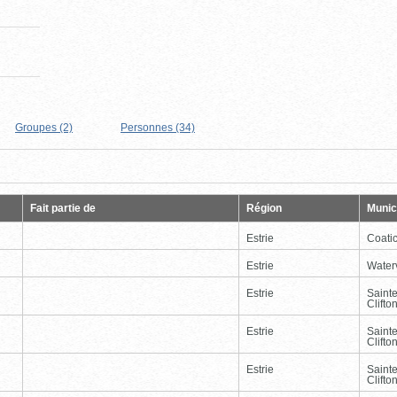
Groupes (2)
Personnes (34)
Page
Dernière
Fait partie de
Région
Munici
Estrie
Coati
Estrie
Waterv
Estrie
Saint
Clifto
Estrie
Saint
Clifto
Estrie
Saint
Clifto