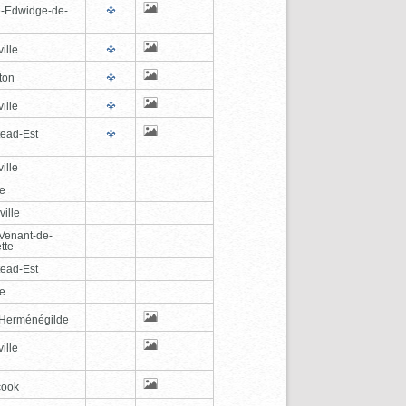
e-Edwidge-de-
n
ille
ton
ille
tead-Est
ille
le
ville
-Venant-de-
tte
tead-Est
le
-Herménégilde
ille
cook