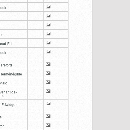
cook
ton
ton
le
tead-Est
cook
Hereford
-Herménégilde
-Malo
-Venant-de-
tte
e-Edwidge-de-
n
le
ton