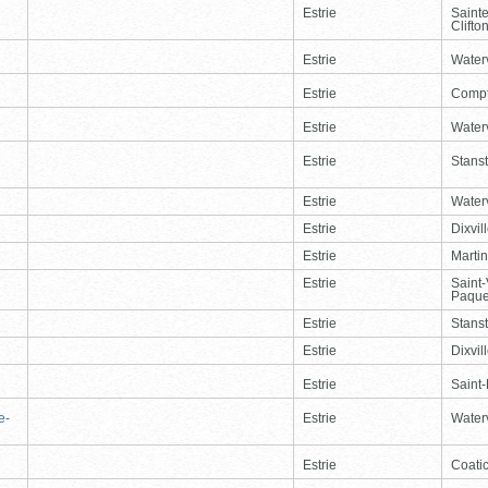
Estrie
Saint
Clifto
Estrie
Waterv
Estrie
Comp
Estrie
Waterv
Estrie
Stans
Estrie
Waterv
Estrie
Dixvil
Estrie
Martin
Estrie
Saint
Paque
Estrie
Stans
Estrie
Dixvil
Estrie
Saint
e-
Estrie
Waterv
Estrie
Coati