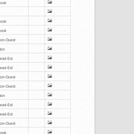
cook
cook
cook
ton-Ouest
ton
tead-Est
tead-Est
ton-Ouest
ton-Ouest
ton
tead-Est
tead-Est
ton-Ouest
cook