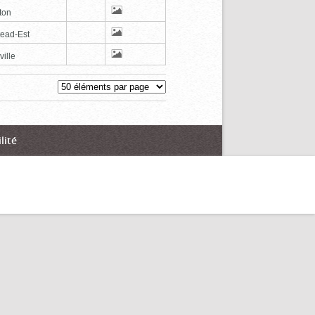
ton
tead-Est
ville
lité