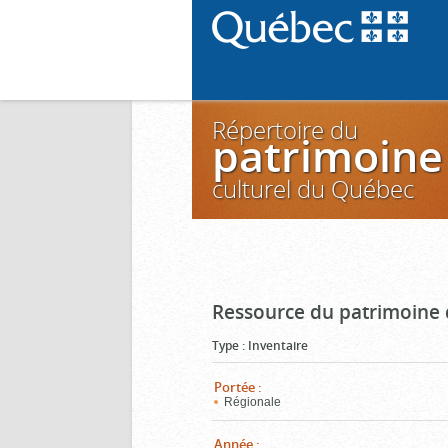
Répertoire du
patrimoine
culturel du Québec
Ressource du patrimoine 
Type
:
Inventaire
Portée
:
Régionale
Année
: