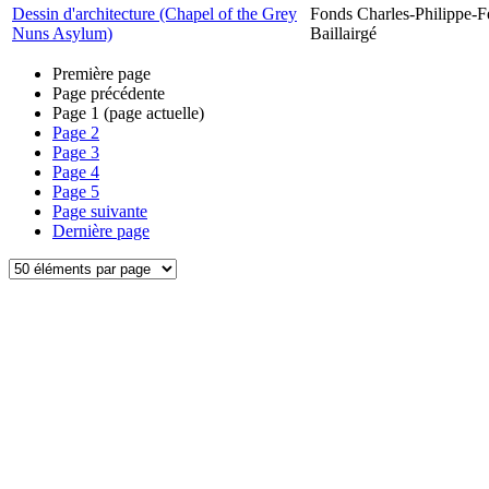
Dessin d'architecture (Chapel of the Grey
Fonds Charles-Philippe-F
Nuns Asylum)
Baillairgé
Première page
Page précédente
Page
1
(page actuelle)
Page
2
Page
3
Page
4
Page
5
Page suivante
Dernière page