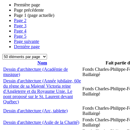
Première page
Page précédente
Page
1
(page actuelle)
Page
2
Page
3
Page
4
Page
5
Page suivante
Dernière page
Nom
Fait partie 
Dessin d'architecture (Académie de
Fonds Charles-Philippe-F
musique)
Baillairgé
Dessin d'architecture (Année jubilaire, 60e
du règne de sa Majesté Victoria reine
Fonds Charles-Philippe-F
d'Angleterre et du Royaume Unie. Le
Baillairgé
pont proposé sur le St. Laurent devant
Québec)
Fonds Charles-Philippe-F
Dessin d'architecture (Arc, tablette)
Baillairgé
Fonds Charles-Philippe-F
Dessin d'architecture (Asile de la Charité)
Baillairgé