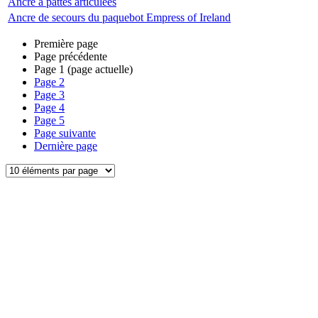
Ancre à pattes articulées
Ancre de secours du paquebot Empress of Ireland
Première page
Page précédente
Page
1
(page actuelle)
Page
2
Page
3
Page
4
Page
5
Page suivante
Dernière page