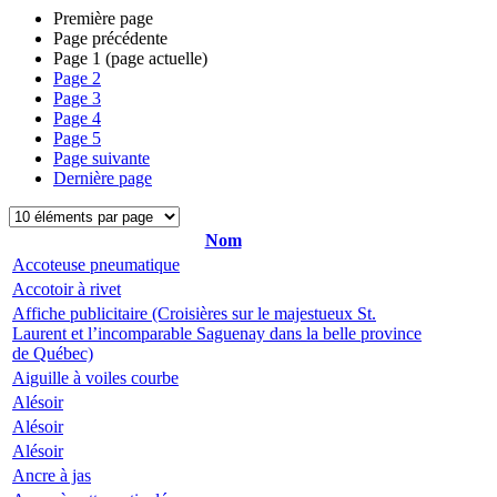
Première page
Page précédente
Page
1
(page actuelle)
Page
2
Page
3
Page
4
Page
5
Page suivante
Dernière page
Nom
Accoteuse pneumatique
Accotoir à rivet
Affiche publicitaire (Croisières sur le majestueux St.
Laurent et l’incomparable Saguenay dans la belle province
de Québec)
Aiguille à voiles courbe
Alésoir
Alésoir
Alésoir
Ancre à jas