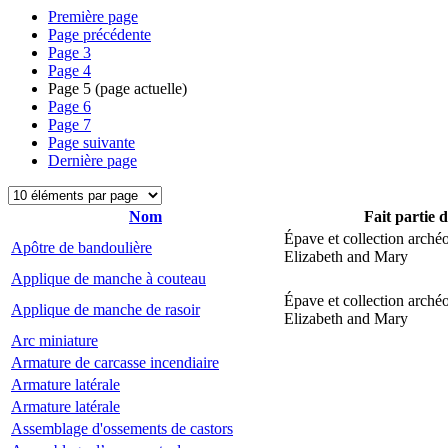
Première page
Page précédente
Page
3
Page
4
Page
5
(page actuelle)
Page
6
Page
7
Page suivante
Dernière page
Nom
Fait partie 
Épave et collection arché
Apôtre de bandoulière
Elizabeth and Mary
Applique de manche à couteau
Épave et collection arché
Applique de manche de rasoir
Elizabeth and Mary
Arc miniature
Armature de carcasse incendiaire
Armature latérale
Armature latérale
Assemblage d'ossements de castors