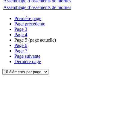
Assemblage d’ossements de morues
Assemblage d’ossements de morues
Première page
Page précédente
Page
3
Page
4
Page
5
(page actuelle)
Page
6
Page
7
Page suivante
Dernière page