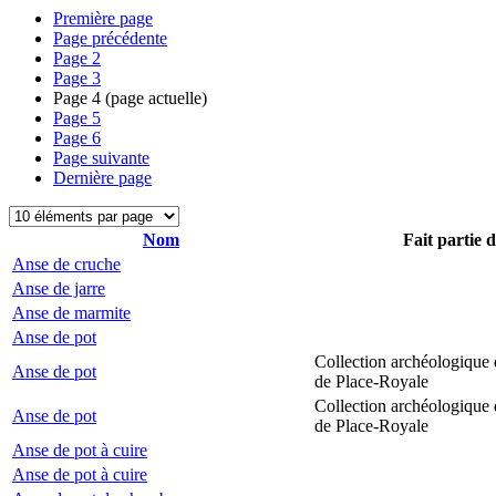
Première page
Page précédente
Page
2
Page
3
Page
4
(page actuelle)
Page
5
Page
6
Page suivante
Dernière page
Nom
Fait partie 
Anse de cruche
Anse de jarre
Anse de marmite
Anse de pot
Collection archéologique 
Anse de pot
de Place-Royale
Collection archéologique 
Anse de pot
de Place-Royale
Anse de pot à cuire
Anse de pot à cuire