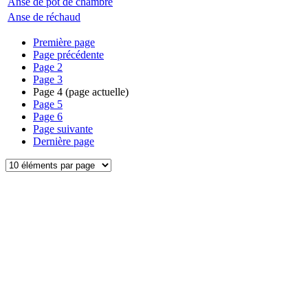
Anse de pot de chambre
Anse de réchaud
Première page
Page précédente
Page
2
Page
3
Page
4
(page actuelle)
Page
5
Page
6
Page suivante
Dernière page