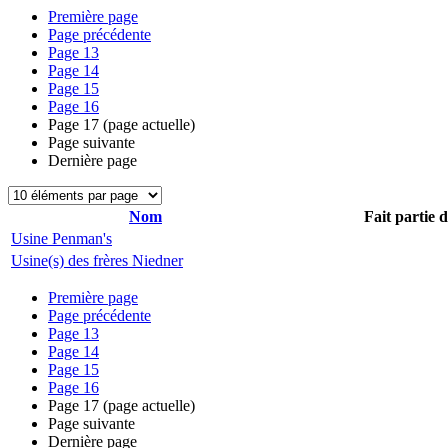
Première page
Page précédente
Page
13
Page
14
Page
15
Page
16
Page
17
(page actuelle)
Page suivante
Dernière page
Nom
Fait partie 
Usine Penman's
Usine(s) des frères Niedner
Première page
Page précédente
Page
13
Page
14
Page
15
Page
16
Page
17
(page actuelle)
Page suivante
Dernière page