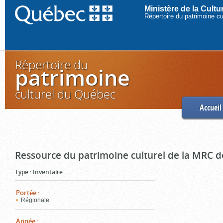
Ministère de la Cult
Répertoire du patrimoine c
Répertoire du
patrimoine
culturel du Québec
Accueil
Ressource du patrimoine culturel de la MRC d
Type
:
Inventaire
Portée
:
Régionale
Année
: