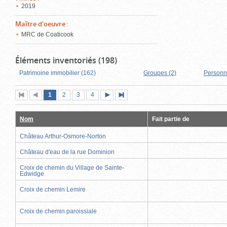
2019
Maître d'oeuvre
:
MRC de Coaticook
Éléments inventoriés (198)
Patrimoine immobilier (162)
Groupes (2)
Personn
Page
(page
Page
Page
Page
1
Première
2
Page
3
4
Page
Dernière
actuelle)
page
précédente
suivante
page
Nom
Fait partie de
Château Arthur-Osmore-Norton
Château d'eau de la rue Dominion
Croix de chemin du Village de Sainte-
Edwidge
Croix de chemin Lemire
Croix de chemin paroissiale