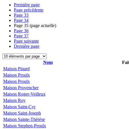
Première page
Page précédente
Page
33
Page
34
Page
35
(page actuelle)
Page
36
Page
37
Page suivante
Dernière page
Nom
Fai
Maison Pinard
Maison Proulx
Maison Proulx
Maison Provencher
Maison Roger-Veilleux
Maison Roy
Maison Saint-Cyr
Maison Saint-Joseph
Maison Sainte-Thérèse
Maison Stephen-Proulx