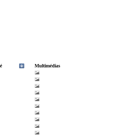
é
Multimédias