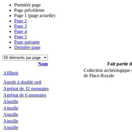
Première page
Page précédente
Page
1
(page actuelle)
Page
2
Page
3
Page
4
Page
5
Page suivante
Dernière page
Nom
Fait partie 
Collection archéologique 
Affûtoir
de Place-Royale
Agrafe à double oeil
Agrégat de 32 monnaies
Agrégat de 6 monnaies
Aiguille
Aiguille
Aiguille
Aiguille
Aiguille