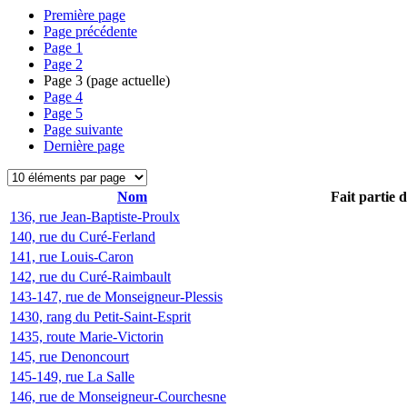
Première page
Page précédente
Page
1
Page
2
Page
3
(page actuelle)
Page
4
Page
5
Page suivante
Dernière page
Nom
Fait partie 
136, rue Jean-Baptiste-Proulx
140, rue du Curé-Ferland
141, rue Louis-Caron
142, rue du Curé-Raimbault
143-147, rue de Monseigneur-Plessis
1430, rang du Petit-Saint-Esprit
1435, route Marie-Victorin
145, rue Denoncourt
145-149, rue La Salle
146, rue de Monseigneur-Courchesne