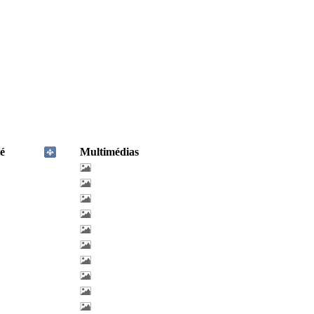
é
Multimédias