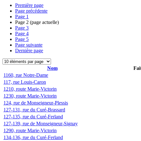
Première page
Page précédente
Page
1
Page
2
(page actuelle)
Page
3
Page
4
Page
5
Page suivante
Dernière page
Nom
Fai
1160, rue Notre-Dame
117, rue Louis-Caron
1210, route Marie-Victorin
1230, route Marie-Victorin
124, rue de Monseigneur-Plessis
127-131, rue du Curé-Brassard
127-135, rue du Curé-Ferland
127-139, rue de Monseigneur-Signay
1290, route Marie-Victorin
134-136, rue du Curé-Ferland