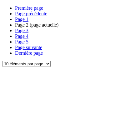
Première page
Page précédente
Page
1
Page
2
(page actuelle)
Page
3
Page
4
Page
5
Page suivante
Dernière page