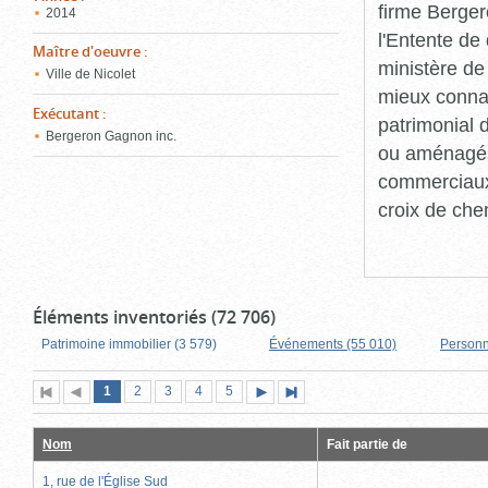
firme Berger
2014
l'Entente de 
Maître d'oeuvre
:
ministère de
Ville de Nicolet
mieux connaît
Exécutant
:
patrimonial d
Bergeron Gagnon inc.
ou aménagés 
commerciaux, 
croix de che
Éléments inventoriés (72 706)
Patrimoine immobilier (3 579)
Événements (55 010)
Personn
Page
(page
Page
Page
Page
Page
1
Première
2
Page
3
4
5
Page
Dernière
actuelle)
page
précédente
suivante
page
Nom
Fait partie de
1, rue de l'Église Sud