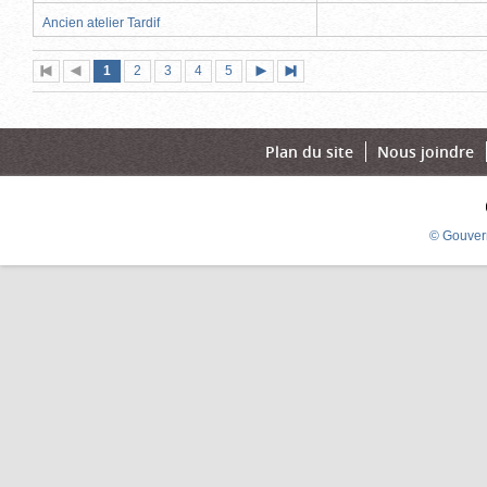
Ancien atelier Tardif
Page
(page
Page
Page
Page
Page
1
Première
2
Page
3
4
5
Page
Dernière
actuelle)
page
précédente
suivante
page
Plan du site
Nous joindre
© Gouver