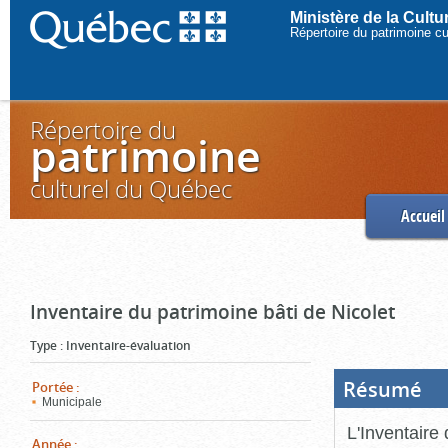
Ministère de la Cult
Répertoire du patrimoine c
Répertoire du
patrimoine
culturel du Québec
Accueil
Inventaire du patrimoine bâti de Nicolet
Type
:
Inventaire-évaluation
Résumé
(Boi
Portée
:
ouve
Municipale
cliq
pou
L'Inventaire 
ferm
Année
: