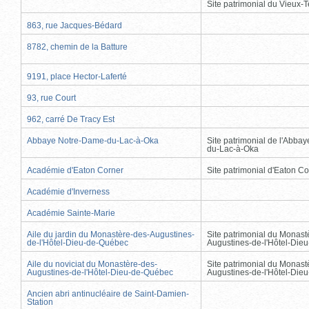
Site patrimonial du Vieux-
863, rue Jacques-Bédard
8782, chemin de la Batture
9191, place Hector-Laferté
93, rue Court
962, carré De Tracy Est
Abbaye Notre-Dame-du-Lac-à-Oka
Site patrimonial de l'Abba
du-Lac-à-Oka
Académie d'Eaton Corner
Site patrimonial d'Eaton C
Académie d'Inverness
Académie Sainte-Marie
Aile du jardin du Monastère-des-Augustines-
Site patrimonial du Monast
de-l'Hôtel-Dieu-de-Québec
Augustines-de-l'Hôtel-Die
Aile du noviciat du Monastère-des-
Site patrimonial du Monast
Augustines-de-l'Hôtel-Dieu-de-Québec
Augustines-de-l'Hôtel-Die
Ancien abri antinucléaire de Saint-Damien-
Station