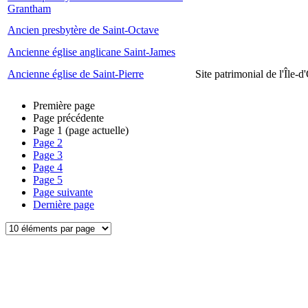
Grantham
Ancien presbytère de Saint-Octave
Ancienne église anglicane Saint-James
Ancienne église de Saint-Pierre
Site patrimonial de l'Île-d
Première page
Page précédente
Page
1
(page actuelle)
Page
2
Page
3
Page
4
Page
5
Page suivante
Dernière page