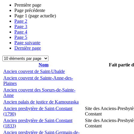
Première page
Page précédente
Page
1
(page actuelle)
Page
2
Page
3
Page
4
Page
5
Page suivante
Dernière page
Nom
Fait partie 
Ancien couvent de Saint-Ubalde
Ancien couvent de Sainte-Anne-des-
Plaines
Ancien couvent des Soeurs-de-Sainte-
Anne
Ancien palais de justice de Kamouraska
Ancien presbytère de Saint-Constant
Site des Anciens-Presbytè
(1790)
Constant
Ancien presbytère de Saint-Constant
Site des Anciens-Presbytè
(1833)
Constant
Ancien presbytère de Saint-Germain-de-