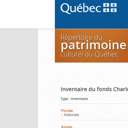
Répertoire du
patrimoine
culturel du Québec
Inventaire du fonds Charl
Type
:
Inventaire
Portée
:
Nationale
Année
: