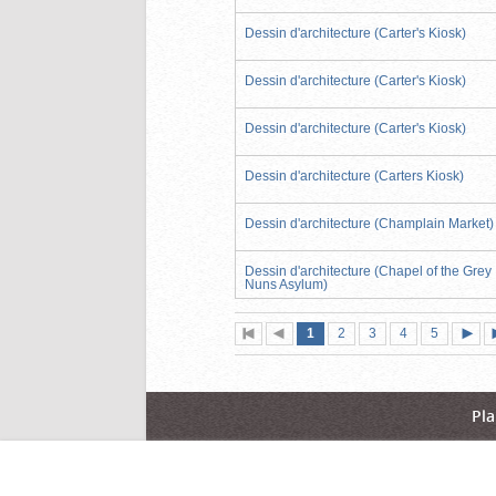
Dessin d'architecture (Carter's Kiosk)
Dessin d'architecture (Carter's Kiosk)
Dessin d'architecture (Carter's Kiosk)
Dessin d'architecture (Carters Kiosk)
Dessin d'architecture (Champlain Market)
Dessin d'architecture (Chapel of the Grey
Nuns Asylum)
Page
(page
Page
Page
Page
Page
1
Première
2
Page
3
4
5
actuelle)
page
précédente
suiva
Pla