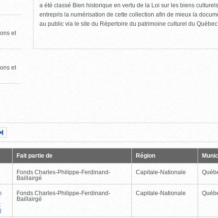
a été classé Bien historique en vertu de la Loi sur les biens culture
entrepris la numérisation de cette collection afin de mieux la docume
au public via le site du Répertoire du patrimoine culturel du Québec
ons et
ons et
Page
Dernière
nte
page
Fait partie de
Région
Munic
Fonds Charles-Philippe-Ferdinand-
Capitale-Nationale
Québ
Baillairgé
e
Fonds Charles-Philippe-Ferdinand-
Capitale-Nationale
Québ
Baillairgé
t
)