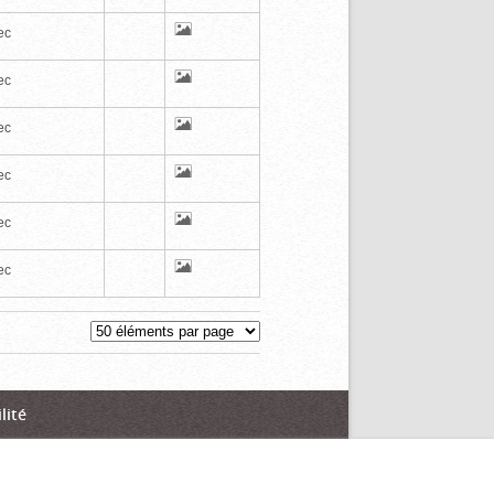
ec
ec
ec
ec
ec
ec
lité