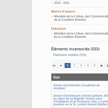
2010 - 2011
Maître d'oeuvre
:
Ministère de la Culture, des Communicati
de la Condition féminine
Exécutant
:
Ministère de la Culture, des Communicati
de la Condition féminine
Éléments inventoriés (533)
Patrimoine mobilier (533)
Page
(page
Page
Page
Page
Page
1
Première
2
Page
3
4
5
actuelle)
page
précédente
suiva
Nom
Dessin d'architecture (Académie de
musique)
Dessin d'architecture (Année jubilaire, 60
du règne de sa Majesté Victoria reine
d'Angleterre et du Royaume Unie. Le pon
proposé sur le St. Laurent devant Québec