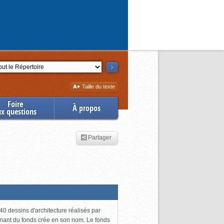
ction
Augmenter
Taille du texte
la
Foire
À propos
ux questions
Partager
0 dessins d'architecture réalisés par
enant du fonds crée en son nom. Le fonds