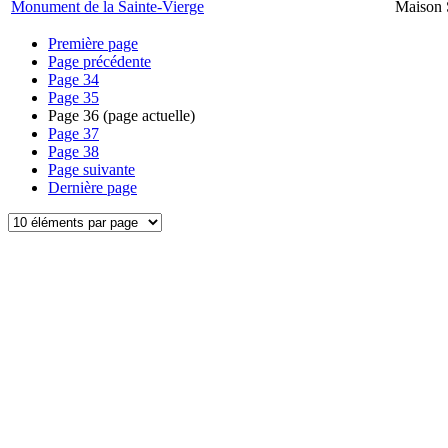
Monument de la Sainte-Vierge
Maison 
Première page
Page précédente
Page
34
Page
35
Page
36
(page actuelle)
Page
37
Page
38
Page suivante
Dernière page