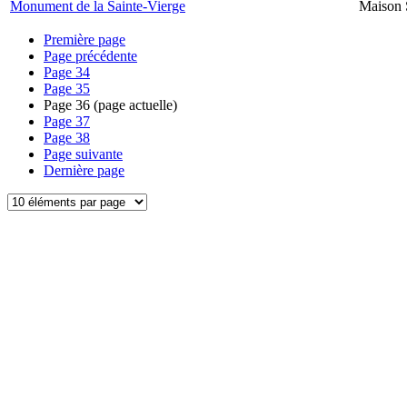
Monument de la Sainte-Vierge
Maison 
Première page
Page précédente
Page
34
Page
35
Page
36
(page actuelle)
Page
37
Page
38
Page suivante
Dernière page