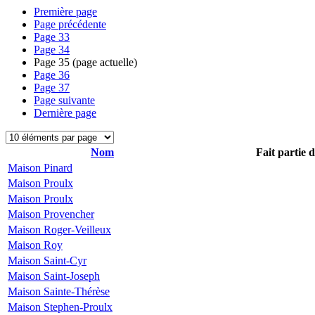
Première page
Page précédente
Page
33
Page
34
Page
35
(page actuelle)
Page
36
Page
37
Page suivante
Dernière page
Nom
Fait partie 
Maison Pinard
Maison Proulx
Maison Proulx
Maison Provencher
Maison Roger-Veilleux
Maison Roy
Maison Saint-Cyr
Maison Saint-Joseph
Maison Sainte-Thérèse
Maison Stephen-Proulx