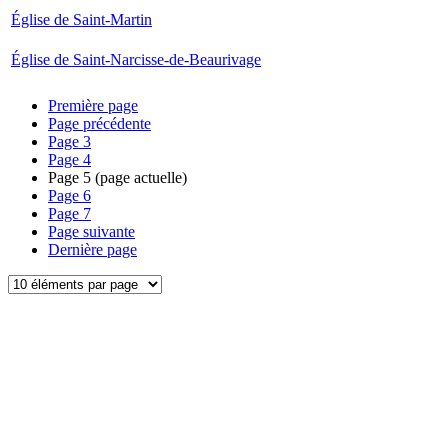
Église de Saint-Martin
Église de Saint-Narcisse-de-Beaurivage
Première page
Page précédente
Page
3
Page
4
Page
5
(page actuelle)
Page
6
Page
7
Page suivante
Dernière page