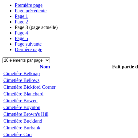
Première page
Page précédente
Page
1
Page
2
Page
3
(page actuelle)
Page
4
Page
5
Page suivante
Dernière page
Nom
Fait partie 
Cimetière Belknap
Cimetière Bellows
Cimetière Bickford Corner
Cimetière Blanchard
Cimetière Bowen
Cimetière Boynton
Cimetière Brown's Hill
Cimetière Buckland
Cimetière Burbank
Cimetière Carr