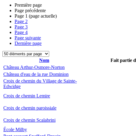
Première page
Page précédente
Page
1
(page actuelle)
Page
2
Page
3
Page
4
Page suivante
Dernière page
Nom
Fait partie 
Château Arthur-Osmore-Norton
Château d'eau de la rue Dominion
Croix de chemin du Village de Sainte-
Edwidge
Croix de chemin Lemire
Croix de chemin paroissiale
Croix de chemin Scalabrini
École Milby