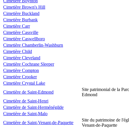
Cimetière Boynton
Cimetière Brown's Hill
Cimetière Buckland
Cimetière Burbank
Cimetière Carr
Cimetière Cassville
Cimetière Caswellboro
Cimetière Chamberlin-Washburn
Cimetière Child
Cimetière Cleveland
Cimetière Cochrane Sleeper
Cimetière Compton
Cimetière Crooker
Cimetière Crystal Lake
Site patrimonial de la Par
Cimetière de Saint-Edmond
Edmond
Cimetière de Saint-Henri
Cimetière de Saint-Herménégilde
Cimetière de Saint-Malo
Site du patrimoine de l'égl
Cimetière de Saint-Venant-de-Paquette
Venant-de-Paquette