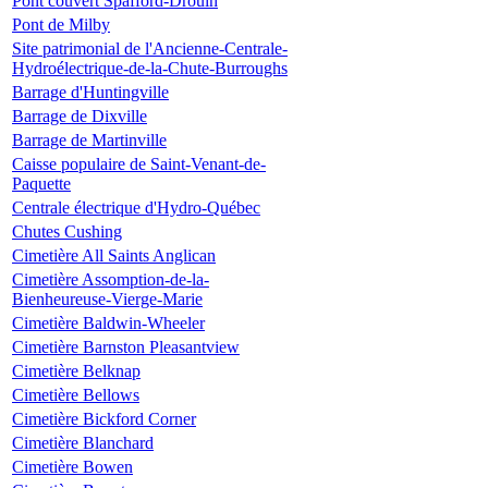
Pont couvert Spafford-Drouin
Pont de Milby
Site patrimonial de l'Ancienne-Centrale-
Hydroélectrique-de-la-Chute-Burroughs
Barrage d'Huntingville
Barrage de Dixville
Barrage de Martinville
Caisse populaire de Saint-Venant-de-
Paquette
Centrale électrique d'Hydro-Québec
Chutes Cushing
Cimetière All Saints Anglican
Cimetière Assomption-de-la-
Bienheureuse-Vierge-Marie
Cimetière Baldwin-Wheeler
Cimetière Barnston Pleasantview
Cimetière Belknap
Cimetière Bellows
Cimetière Bickford Corner
Cimetière Blanchard
Cimetière Bowen