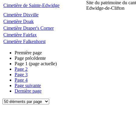
Site du patrimoine du can
Cimetière de Sainte-Edwidge
Edwidge-de-Clifton
Cimetière Dixville
Cimetière Doak
Cimetière Draper's Corner
Cimetière Fairfax
Cimetière Falkenhorst
Première page
Page précédente
Page
1
(page actuelle)
Page
2
Page
3
Page
4
Page suivante
Dernière page