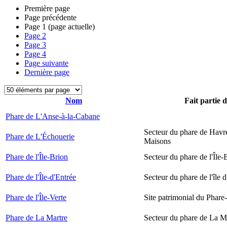
Première page
Page précédente
Page
1
(page actuelle)
Page
2
Page
3
Page
4
Page suivante
Dernière page
Nom
Fait partie 
Phare de L'Anse-à-la-Cabane
Secteur du phare de Havr
Phare de L'Échouerie
Maisons
Phare de l'Île-Brion
Secteur du phare de l'Île-
Phare de l'Île-d'Entrée
Secteur du phare de l'île 
Phare de l'Île-Verte
Site patrimonial du Phare-
Phare de La Martre
Secteur du phare de La M