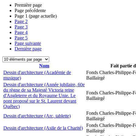
Première page
Page précédente
Page
1
(page actuelle)
Page
2
Page
3
Page
4
Page
5
Page suivante
Dernière page
Nom
Fait partie 
Dessin d'architecture (Académie de
Fonds Charles-Philippe-F
musique)
Baillairgé
Dessin d'architecture (Année jubilaire, 60e
du règne de sa Majesté Victoria reine
Fonds Charles-Philippe-F
d'Angleterre et du Royaume Unie. Le
Baillairgé
pont proposé sur le St. Laurent devant
Québec)
Fonds Charles-Philippe-F
Dessin d'architecture (Arc, tablette)
Baillairgé
Fonds Charles-Philippe-F
Dessin d'architecture (Asile de la Charité)
Baillairgé