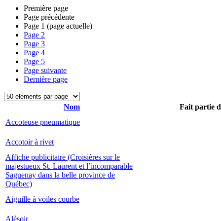
Première page
Page précédente
Page
1
(page actuelle)
Page
2
Page
3
Page
4
Page
5
Page suivante
Dernière page
Nom
Fait partie 
Accoteuse pneumatique
Accotoir à rivet
Affiche publicitaire (Croisières sur le
majestueux St. Laurent et l’incomparable
Saguenay dans la belle province de
Québec)
Aiguille à voiles courbe
Alésoir