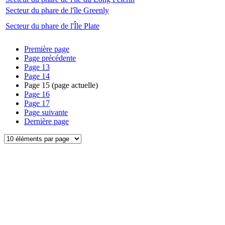
Secteur du phare de l'île Greenly
Secteur du phare de l'Île Plate
Première page
Page précédente
Page
13
Page
14
Page
15
(page actuelle)
Page
16
Page
17
Page suivante
Dernière page