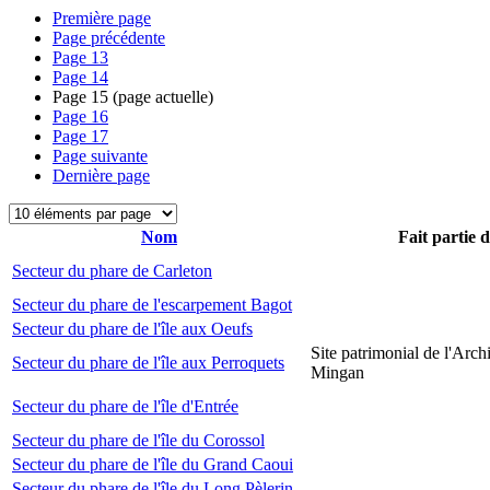
Première page
Page précédente
Page
13
Page
14
Page
15
(page actuelle)
Page
16
Page
17
Page suivante
Dernière page
Nom
Fait partie 
Secteur du phare de Carleton
Secteur du phare de l'escarpement Bagot
Secteur du phare de l'île aux Oeufs
Site patrimonial de l'Arch
Secteur du phare de l'île aux Perroquets
Mingan
Secteur du phare de l'île d'Entrée
Secteur du phare de l'île du Corossol
Secteur du phare de l'île du Grand Caoui
Secteur du phare de l'île du Long Pèlerin