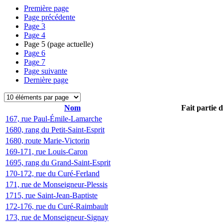
Première page
Page précédente
Page
3
Page
4
Page
5
(page actuelle)
Page
6
Page
7
Page suivante
Dernière page
Nom
Fait partie 
167, rue Paul-Émile-Lamarche
1680, rang du Petit-Saint-Esprit
1680, route Marie-Victorin
169-171, rue Louis-Caron
1695, rang du Grand-Saint-Esprit
170-172, rue du Curé-Ferland
171, rue de Monseigneur-Plessis
1715, rue Saint-Jean-Baptiste
172-176, rue du Curé-Raimbault
173, rue de Monseigneur-Signay