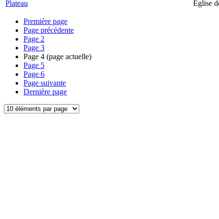
Plateau
Église d
Première page
Page précédente
Page
2
Page
3
Page
4
(page actuelle)
Page
5
Page
6
Page suivante
Dernière page