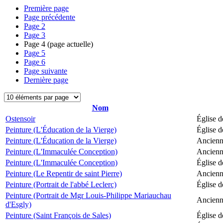
Première page
Page précédente
Page
2
Page
3
Page
4
(page actuelle)
Page
5
Page
6
Page suivante
Dernière page
Nom
Ostensoir
Église d
Peinture (L'Éducation de la Vierge)
Église d
Peinture (L'Éducation de la Vierge)
Ancienne
Peinture (L'Immaculée Conception)
Ancienne
Peinture (L'Immaculée Conception)
Église d
Peinture (Le Repentir de saint Pierre)
Ancienne
Peinture (Portrait de l'abbé Leclerc)
Église d
Peinture (Portrait de Mgr Louis-Philippe Mariauchau
Ancienne
d'Esgly)
Peinture (Saint François de Sales)
Église d