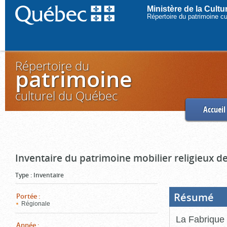
Ministère de la Cult
Répertoire du patrimoine c
Répertoire du
patrimoine
culturel du Québec
Accueil
Inventaire du patrimoine mobilier religieux de
Type
:
Inventaire
Résumé
(Boi
Portée
:
ouve
Régionale
cliq
pou
La Fabrique 
ferm
Année
: