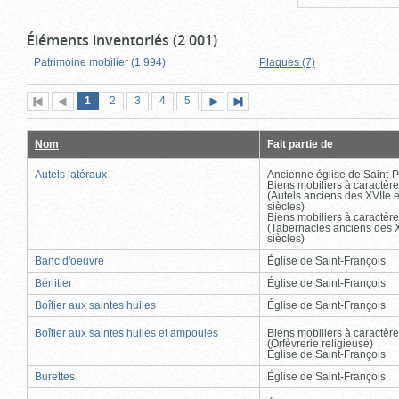
Éléments inventoriés (2 001)
Patrimoine mobilier (1 994)
Plaques (7)
Page
(page
Page
Page
Page
Page
1
Première
2
Page
3
4
5
Page
Dernière
actuelle)
page
précédente
suivante
page
Nom
Fait partie de
Autels latéraux
Ancienne église de Saint-P
Biens mobiliers à caractère
(Autels anciens des XVIIe e
siècles)
Biens mobiliers à caractère
(Tabernacles anciens des X
siècles)
Banc d'oeuvre
Église de Saint-François
Bénitier
Église de Saint-François
Boîtier aux saintes huiles
Église de Saint-François
Boîtier aux saintes huiles et ampoules
Biens mobiliers à caractère
(Orfèvrerie religieuse)
Église de Saint-François
Burettes
Église de Saint-François