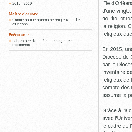
l'île d'Orléa
2015 - 2019
d'une vingta
Maître d'oeuvre
:
de l'île, et 
Comité pour le patrimoine religieux de l'île
d'Orléans
la religion.
religieux qu
Exécutant
:
Laboratoire d'enquête ethnologique et
multimédia
En 2015, une
Diocèse de Q
par le Diocès
inventaire d
religieux de 
compte des r
assume la p
Grâce à l'ai
avec l'Unive
le cadre de 