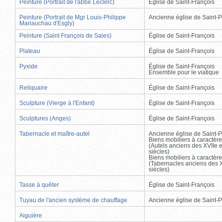
Peinture (Portrait de l'abbé Leclerc)
Église de Saint-François
Peinture (Portrait de Mgr Louis-Philippe
Ancienne église de Saint-P
Mariauchau d'Esgly)
Peinture (Saint François de Sales)
Église de Saint-François
Plateau
Église de Saint-François
Pyxide
Église de Saint-François
Ensemble pour le viatique
Reliquaire
Église de Saint-François
Sculpture (Vierge à l'Enfant)
Église de Saint-François
Sculptures (Anges)
Église de Saint-François
Tabernacle et maître-autel
Ancienne église de Saint-P
Biens mobiliers à caractère
(Autels anciens des XVIIe e
siècles)
Biens mobiliers à caractère
(Tabernacles anciens des X
siècles)
Tasse à quêter
Église de Saint-François
Tuyau de l'ancien système de chauffage
Ancienne église de Saint-P
Aiguière