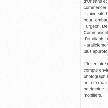
d'Orléans et
commencer pr
l'Université
pour l'embau
Turgeon. Deu
Communicatio
d'étudiants o
Parallèlement
plus approfo
L'Inventaire 
compte envir
photographie
ont été réali
patrimoine. L
mobiliers.