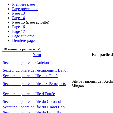
Première page
Page précédente
Page
13
Page
14
Page
15
(page actuelle)
Page
16
Page
17
Page suivante
Dernière page
Nom
Fait partie 
Secteur du phare de Carleton
Secteur du phare de l'escarpement Bagot
Secteur du phare de l'île aux Oeufs
Site patrimonial de l'Arch
Secteur du phare de l'île aux Perroquets
Mingan
Secteur du phare de l'île d'Entrée
Secteur du phare de l'île du Corossol
Secteur du phare de l'île du Grand Caoui
Secteur du phare de l'île du Long Pèlerin