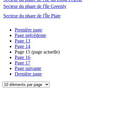
Secteur du phare de l'île Greenly
Secteur du phare de l'Île Plate
Première page
Page précédente
Page
13
Page
14
Page
15
(page actuelle)
Page
16
Page
17
Page suivante
Dernière page