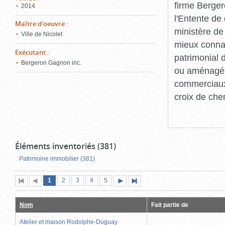
firme Berger
2014
l'Entente de 
Maître d'oeuvre
:
ministère de
Ville de Nicolet
mieux connaît
Exécutant
:
patrimonial d
Bergeron Gagnon inc.
ou aménagés 
commerciaux, 
croix de che
Éléments inventoriés (381)
Patrimoine immobilier (381)
Page
(page
Page
Page
Page
Page
1
Première
2
Page
3
4
5
Page
Dernière
actuelle)
page
précédente
suivante
page
Nom
Fait partie de
Atelier et maison Rodolphe-Duguay