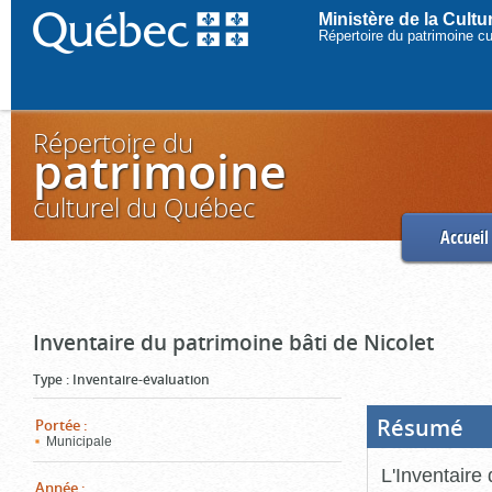
Ministère de la Cult
Répertoire du patrimoine c
Répertoire du
patrimoine
culturel du Québec
Accueil
Inventaire du patrimoine bâti de Nicolet
Type
:
Inventaire-évaluation
Résumé
(Boi
Portée
:
ouve
Municipale
cliq
pou
L'Inventaire 
ferm
Année
: