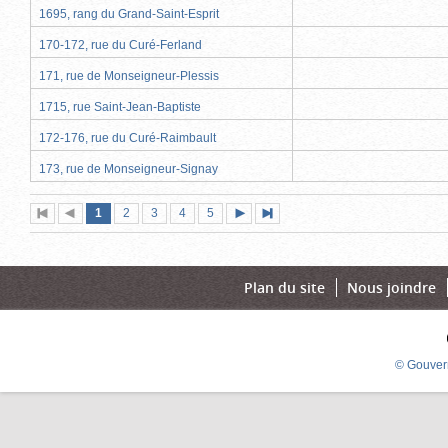
1695, rang du Grand-Saint-Esprit
170-172, rue du Curé-Ferland
171, rue de Monseigneur-Plessis
1715, rue Saint-Jean-Baptiste
172-176, rue du Curé-Raimbault
173, rue de Monseigneur-Signay
Page
(page
Page
Page
Page
Page
1
Première
2
Page
3
4
5
Page
Dernière
actuelle)
page
précédente
suivante
page
Plan du site
Nous joindre
© Gouver