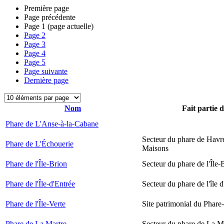
Première page
Page précédente
Page
1
(page actuelle)
Page
2
Page
3
Page
4
Page
5
Page suivante
Dernière page
Nom
Fait partie 
Phare de L'Anse-à-la-Cabane
Secteur du phare de Havr
Phare de L'Échouerie
Maisons
Phare de l'Île-Brion
Secteur du phare de l'Île-
Phare de l'Île-d'Entrée
Secteur du phare de l'île 
Phare de l'Île-Verte
Site patrimonial du Phare-
Phare de La Martre
Secteur du phare de La M