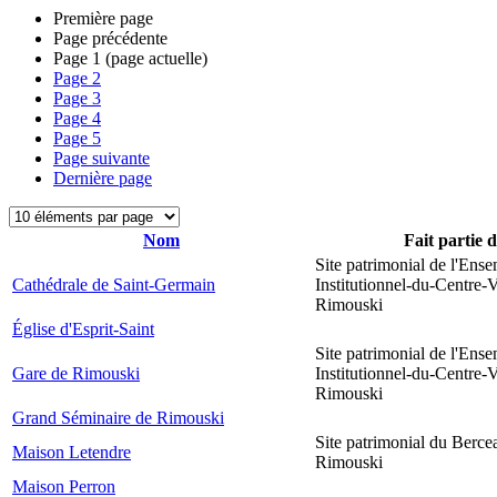
Première page
Page précédente
Page
1
(page actuelle)
Page
2
Page
3
Page
4
Page
5
Page suivante
Dernière page
Nom
Fait partie 
Site patrimonial de l'Ens
Cathédrale de Saint-Germain
Institutionnel-du-Centre-V
Rimouski
Église d'Esprit-Saint
Site patrimonial de l'Ens
Gare de Rimouski
Institutionnel-du-Centre-V
Rimouski
Grand Séminaire de Rimouski
Site patrimonial du Berce
Maison Letendre
Rimouski
Maison Perron