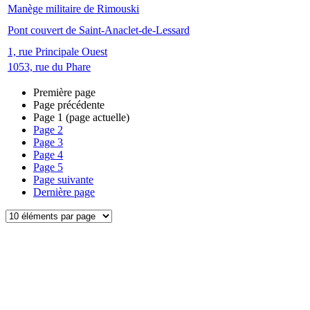
Manège militaire de Rimouski
Pont couvert de Saint-Anaclet-de-Lessard
1, rue Principale Ouest
1053, rue du Phare
Première page
Page précédente
Page
1
(page actuelle)
Page
2
Page
3
Page
4
Page
5
Page suivante
Dernière page