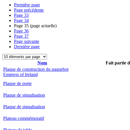
Première page
Page précédente
Page
33
Page
34
Page
35
(page actuelle)
Page
36
Page
37
Page suivante
Dernière page
Nom
Fait partie 
Plaque de construction du paquebot
Empress of Ireland
Plaque de porte
Plaque de signalisation
Plaque de signalisation
Plateau commémoratif
Plateau de table