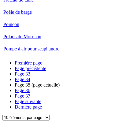
Poêle de barge
Poinçon
Polaris de Morrison
Pompe à air pour scaphandre
Première page
Page précédente
Page
33
Page
34
Page
35
(page actuelle)
Page
36
Page
37
Page suivante
Dernière page