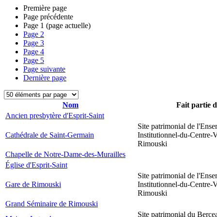
Première page
Page précédente
Page
1
(page actuelle)
Page
2
Page
3
Page
4
Page
5
Page suivante
Dernière page
Nom
Fait partie 
Ancien presbytère d'Esprit-Saint
Site patrimonial de l'Ens
Cathédrale de Saint-Germain
Institutionnel-du-Centre-V
Rimouski
Chapelle de Notre-Dame-des-Murailles
Église d'Esprit-Saint
Site patrimonial de l'Ens
Gare de Rimouski
Institutionnel-du-Centre-V
Rimouski
Grand Séminaire de Rimouski
Site patrimonial du Berce