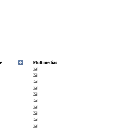
é
Multimédias