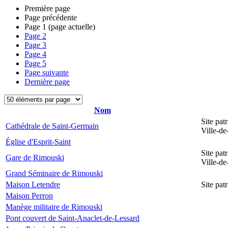
Première page
Page précédente
Page
1
(page actuelle)
Page
2
Page
3
Page
4
Page
5
Page suivante
Dernière page
Nom
Site pat
Cathédrale de Saint-Germain
Ville-d
Église d'Esprit-Saint
Site pat
Gare de Rimouski
Ville-d
Grand Séminaire de Rimouski
Maison Letendre
Site pa
Maison Perron
Manège militaire de Rimouski
Pont couvert de Saint-Anaclet-de-Lessard