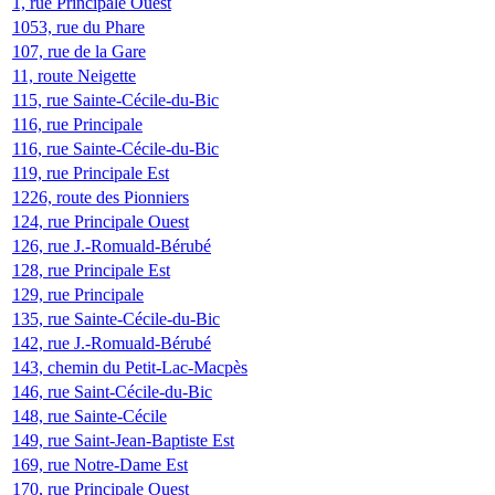
1, rue Principale Ouest
1053, rue du Phare
107, rue de la Gare
11, route Neigette
115, rue Sainte-Cécile-du-Bic
116, rue Principale
116, rue Sainte-Cécile-du-Bic
119, rue Principale Est
1226, route des Pionniers
124, rue Principale Ouest
126, rue J.-Romuald-Bérubé
128, rue Principale Est
129, rue Principale
135, rue Sainte-Cécile-du-Bic
142, rue J.-Romuald-Bérubé
143, chemin du Petit-Lac-Macpès
146, rue Saint-Cécile-du-Bic
148, rue Sainte-Cécile
149, rue Saint-Jean-Baptiste Est
169, rue Notre-Dame Est
170, rue Principale Ouest