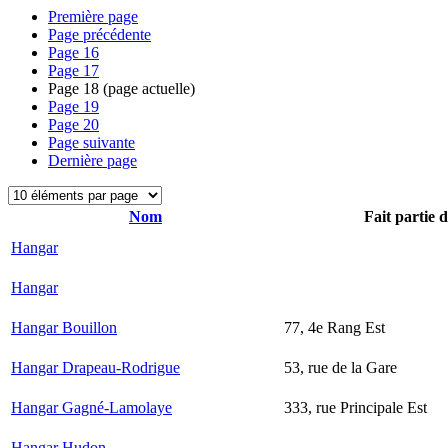
Première page
Page précédente
Page
16
Page
17
Page
18
(page actuelle)
Page
19
Page
20
Page suivante
Dernière page
Nom
Fait partie 
Hangar
Hangar
Hangar Bouillon
77, 4e Rang Est
Hangar Drapeau-Rodrigue
53, rue de la Gare
Hangar Gagné-Lamolaye
333, rue Principale Est
Hangar Hudon