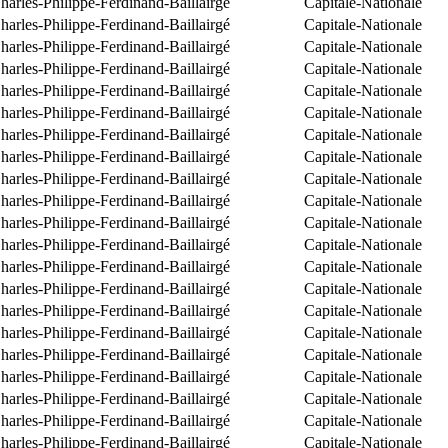
arles-Philippe-Ferdinand-Baillairgé
Capitale-Nationale
arles-Philippe-Ferdinand-Baillairgé
Capitale-Nationale
arles-Philippe-Ferdinand-Baillairgé
Capitale-Nationale
arles-Philippe-Ferdinand-Baillairgé
Capitale-Nationale
arles-Philippe-Ferdinand-Baillairgé
Capitale-Nationale
arles-Philippe-Ferdinand-Baillairgé
Capitale-Nationale
arles-Philippe-Ferdinand-Baillairgé
Capitale-Nationale
arles-Philippe-Ferdinand-Baillairgé
Capitale-Nationale
arles-Philippe-Ferdinand-Baillairgé
Capitale-Nationale
arles-Philippe-Ferdinand-Baillairgé
Capitale-Nationale
arles-Philippe-Ferdinand-Baillairgé
Capitale-Nationale
arles-Philippe-Ferdinand-Baillairgé
Capitale-Nationale
arles-Philippe-Ferdinand-Baillairgé
Capitale-Nationale
arles-Philippe-Ferdinand-Baillairgé
Capitale-Nationale
arles-Philippe-Ferdinand-Baillairgé
Capitale-Nationale
arles-Philippe-Ferdinand-Baillairgé
Capitale-Nationale
arles-Philippe-Ferdinand-Baillairgé
Capitale-Nationale
arles-Philippe-Ferdinand-Baillairgé
Capitale-Nationale
arles-Philippe-Ferdinand-Baillairgé
Capitale-Nationale
arles-Philippe-Ferdinand-Baillairgé
Capitale-Nationale
arles-Philippe-Ferdinand-Baillairgé
Capitale-Nationale