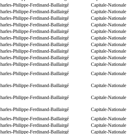
arles-Philippe-Ferdinand-Baillairgé
Capitale-Nationale
arles-Philippe-Ferdinand-Baillairgé
Capitale-Nationale
arles-Philippe-Ferdinand-Baillairgé
Capitale-Nationale
arles-Philippe-Ferdinand-Baillairgé
Capitale-Nationale
arles-Philippe-Ferdinand-Baillairgé
Capitale-Nationale
arles-Philippe-Ferdinand-Baillairgé
Capitale-Nationale
arles-Philippe-Ferdinand-Baillairgé
Capitale-Nationale
arles-Philippe-Ferdinand-Baillairgé
Capitale-Nationale
arles-Philippe-Ferdinand-Baillairgé
Capitale-Nationale
arles-Philippe-Ferdinand-Baillairgé
Capitale-Nationale
arles-Philippe-Ferdinand-Baillairgé
Capitale-Nationale
arles-Philippe-Ferdinand-Baillairgé
Capitale-Nationale
arles-Philippe-Ferdinand-Baillairgé
Capitale-Nationale
arles-Philippe-Ferdinand-Baillairgé
Capitale-Nationale
arles-Philippe-Ferdinand-Baillairgé
Capitale-Nationale
arles-Philippe-Ferdinand-Baillairgé
Capitale-Nationale
arles-Philippe-Ferdinand-Baillairgé
Capitale-Nationale