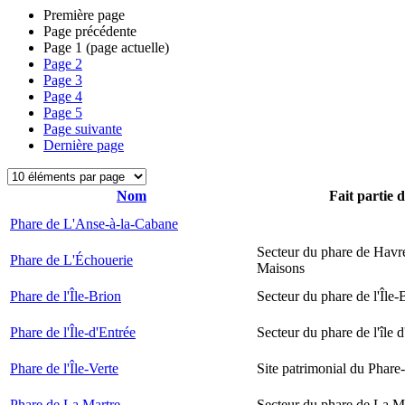
Première page
Page précédente
Page
1
(page actuelle)
Page
2
Page
3
Page
4
Page
5
Page suivante
Dernière page
Nom
Fait partie 
Phare de L'Anse-à-la-Cabane
Secteur du phare de Havr
Phare de L'Échouerie
Maisons
Phare de l'Île-Brion
Secteur du phare de l'Île-
Phare de l'Île-d'Entrée
Secteur du phare de l'île 
Phare de l'Île-Verte
Site patrimonial du Phare-
Phare de La Martre
Secteur du phare de La M