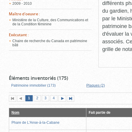
différents p
2009 - 2010
du gardien, 
Maître d'oeuvre
:
par le Minis
Ministère de la Culture, des Communications et
de la Condition féminine
patrimoine b
d'évaluer la
Exécutant
:
associés. Ce
Chaire de recherche du Canada en patrimoine
bâti
grille de not
Éléments inventoriés (175)
Patrimoine immobilier (173)
Plaques (2)
Page
(page
Page
Page
Page
1
Première
2
Page
3
4
Page
Dernière
actuelle)
page
précédente
suivante
page
Nom
Fait partie de
Phare de L'Anse-à-la-Cabane