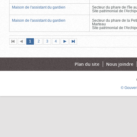
Maison de l'assistant du gardien
Secteur du phare de l'île 
Site patrimonial de l'Arch
Maison de l'assistant du gardien
Secteur du phare de la Peti
Marteau
Site patrimonial de l'Arch
Page
(page
Page
Page
Page
1
Première
2
Page
3
4
Page
Dernière
actuelle)
page
précédente
suivante
page
Plan du site
Nous joindre
© Gouver