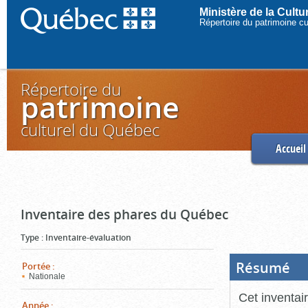
Ministère de la Cult
Répertoire du patrimoine c
Répertoire du
patrimoine
culturel du Québec
Accueil
Inventaire des phares du Québec
Type
:
Inventaire-évaluation
Résumé
(Boi
Portée
:
ouve
Nationale
cliq
pou
Cet inventai
ferm
Année
: