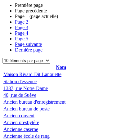
Première page
Page précédente
Page
1
(page actuelle)
Page
2
Page
3
Page
4
Page
5
Page suivante
Dernière page
Nom
Maison Rivard-Dit-Lanouette
Station d'essence
1387, rue Notre-Dame
40, rue de Suève
Ancien bureau d'enregistrement
Ancien bureau de poste
Ancien couvent
Ancien presbytère
Ancienne caserne
Ancienne école de rang