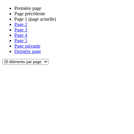
Première page
Page précédente
Page
1
(page actuelle)
Page
2
Page
3
Page
4
Page
5
Page suivante
Dernière page