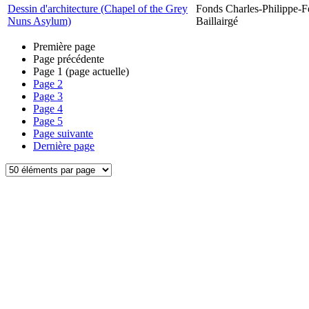
Dessin d'architecture (Chapel of the Grey
Fonds Charles-Philippe-F
Nuns Asylum)
Baillairgé
Première page
Page précédente
Page
1
(page actuelle)
Page
2
Page
3
Page
4
Page
5
Page suivante
Dernière page