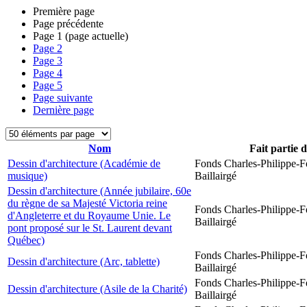
Première page
Page précédente
Page
1
(page actuelle)
Page
2
Page
3
Page
4
Page
5
Page suivante
Dernière page
Nom
Fait partie 
Dessin d'architecture (Académie de
Fonds Charles-Philippe-F
musique)
Baillairgé
Dessin d'architecture (Année jubilaire, 60e
du règne de sa Majesté Victoria reine
Fonds Charles-Philippe-F
d'Angleterre et du Royaume Unie. Le
Baillairgé
pont proposé sur le St. Laurent devant
Québec)
Fonds Charles-Philippe-F
Dessin d'architecture (Arc, tablette)
Baillairgé
Fonds Charles-Philippe-F
Dessin d'architecture (Asile de la Charité)
Baillairgé