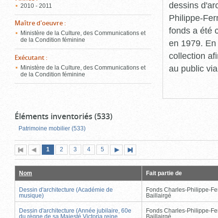
dessins d'ar
2010 - 2011
Philippe-Fer
Maître d'oeuvre
:
fonds a été c
Ministère de la Culture, des Communications et
de la Condition féminine
en 1979. En 
collection a
Exécutant
:
au public vi
Ministère de la Culture, des Communications et
de la Condition féminine
Éléments inventoriés (533)
Patrimoine mobilier (533)
Page
(page
Page
Page
Page
Page
1
Première
2
Page
3
4
5
Page
Dernière
actuelle)
page
précédente
suivante
page
Nom
Fait partie de
Dessin d'architecture (Académie de
Fonds Charles-Philippe-Fe
musique)
Baillairgé
Dessin d'architecture (Année jubilaire, 60e
Fonds Charles-Philippe-Fe
du règne de sa Majesté Victoria reine
Baillairgé