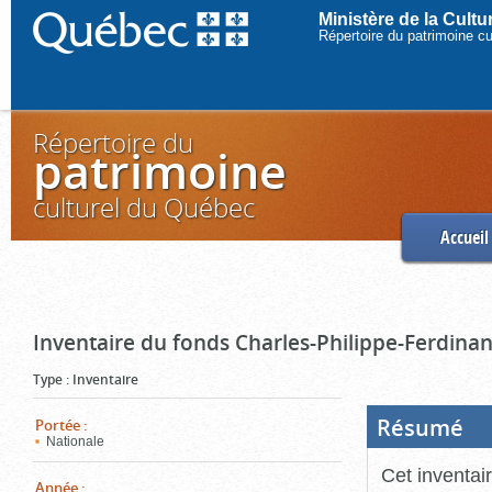
Ministère de la Cult
Répertoire du patrimoine c
Répertoire du
patrimoine
culturel du Québec
Accueil
Inventaire du fonds Charles-Philippe-Ferdinan
Type
:
Inventaire
Résumé
(Boi
Portée
:
ouve
Nationale
cliq
pou
Cet inventai
ferm
Année
: