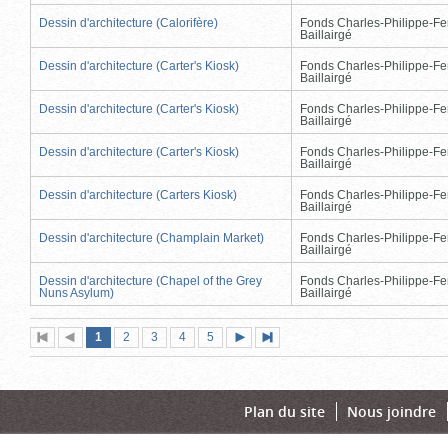
Dessin d'architecture (Calorifère)
Fonds Charles-Philippe-Fe
Baillairgé
Dessin d'architecture (Carter's Kiosk)
Fonds Charles-Philippe-Fe
Baillairgé
Dessin d'architecture (Carter's Kiosk)
Fonds Charles-Philippe-Fe
Baillairgé
Dessin d'architecture (Carter's Kiosk)
Fonds Charles-Philippe-Fe
Baillairgé
Dessin d'architecture (Carters Kiosk)
Fonds Charles-Philippe-Fe
Baillairgé
Dessin d'architecture (Champlain Market)
Fonds Charles-Philippe-Fe
Baillairgé
Dessin d'architecture (Chapel of the Grey
Fonds Charles-Philippe-Fe
Nuns Asylum)
Baillairgé
Page
(page
Page
Page
Page
Page
1
Première
2
Page
3
4
5
Page
Dernière
actuelle)
page
précédente
suivante
page
Plan du site
Nous joindre