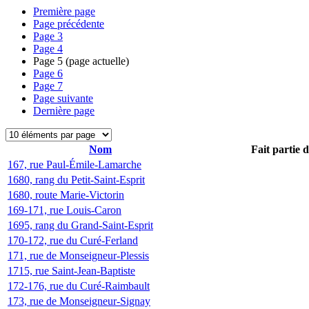
Première page
Page précédente
Page
3
Page
4
Page
5
(page actuelle)
Page
6
Page
7
Page suivante
Dernière page
Nom
Fait partie 
167, rue Paul-Émile-Lamarche
1680, rang du Petit-Saint-Esprit
1680, route Marie-Victorin
169-171, rue Louis-Caron
1695, rang du Grand-Saint-Esprit
170-172, rue du Curé-Ferland
171, rue de Monseigneur-Plessis
1715, rue Saint-Jean-Baptiste
172-176, rue du Curé-Raimbault
173, rue de Monseigneur-Signay