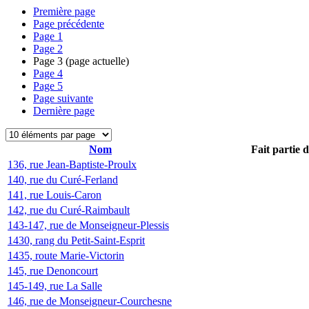
Première page
Page précédente
Page
1
Page
2
Page
3
(page actuelle)
Page
4
Page
5
Page suivante
Dernière page
Nom
Fait partie 
136, rue Jean-Baptiste-Proulx
140, rue du Curé-Ferland
141, rue Louis-Caron
142, rue du Curé-Raimbault
143-147, rue de Monseigneur-Plessis
1430, rang du Petit-Saint-Esprit
1435, route Marie-Victorin
145, rue Denoncourt
145-149, rue La Salle
146, rue de Monseigneur-Courchesne