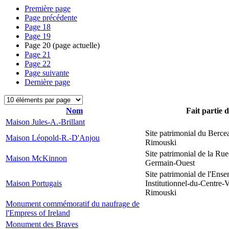
Première page
Page précédente
Page
18
Page
19
Page
20
(page actuelle)
Page
21
Page
22
Page suivante
Dernière page
Nom
Fait partie 
Maison Jules-A.-Brillant
Site patrimonial du Berce
Maison Léopold-R.-D'Anjou
Rimouski
Site patrimonial de la Rue
Maison McKinnon
Germain-Ouest
Site patrimonial de l'Ens
Maison Portugais
Institutionnel-du-Centre-V
Rimouski
Monument commémoratif du naufrage de
l'Empress of Ireland
Monument des Braves