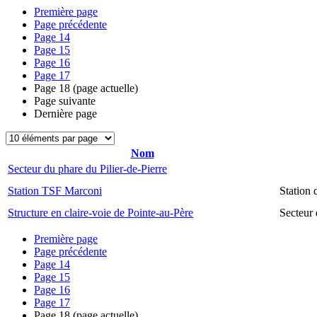
Première page
Page précédente
Page
14
Page
15
Page
16
Page
17
Page
18
(page actuelle)
Page suivante
Dernière page
Nom
Secteur du phare du Pilier-de-Pierre
Station TSF Marconi
Station
Structure en claire-voie de Pointe-au-Père
Secteur 
Première page
Page précédente
Page
14
Page
15
Page
16
Page
17
Page
18
(page actuelle)