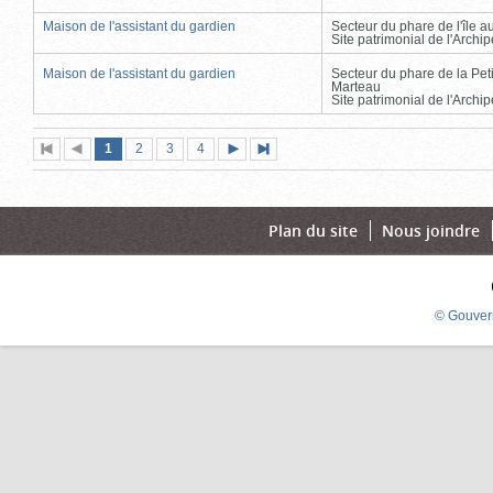
Maison de l'assistant du gardien
Secteur du phare de l'île 
Site patrimonial de l'Arch
Maison de l'assistant du gardien
Secteur du phare de la Peti
Marteau
Site patrimonial de l'Arch
Page
(page
Page
Page
Page
1
Première
2
Page
3
4
Page
Dernière
actuelle)
page
précédente
suivante
page
Plan du site
Nous joindre
© Gouver