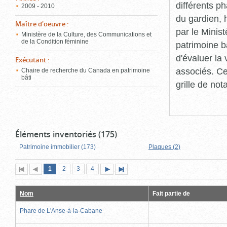
différents p
2009 - 2010
du gardien, 
Maître d'oeuvre
:
par le Minis
Ministère de la Culture, des Communications et
de la Condition féminine
patrimoine b
d'évaluer la
Exécutant
:
associés. Ce
Chaire de recherche du Canada en patrimoine
bâti
grille de not
Éléments inventoriés (175)
Patrimoine immobilier (173)
Plaques (2)
Page
(page
Page
Page
Page
1
Première
2
Page
3
4
Page
Dernière
actuelle)
page
précédente
suivante
page
Nom
Fait partie de
Phare de L'Anse-à-la-Cabane