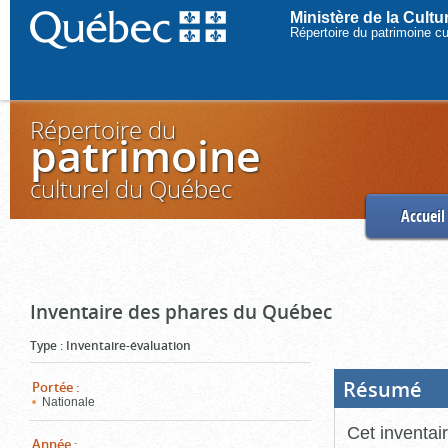
Ministère de la Cult
Répertoire du patrimoine c
Répertoire du
patrimoine
culturel du Québec
Accueil
Inventaire des phares du Québec
Type
:
Inventaire-évaluation
Résumé
(Boi
Portée
:
ouve
Nationale
cliq
pou
Cet inventai
ferm
Année
: