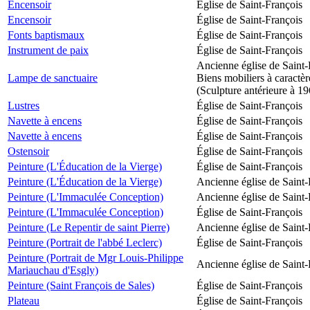
Encensoir
Église de Saint-François
Encensoir
Église de Saint-François
Fonts baptismaux
Église de Saint-François
Instrument de paix
Église de Saint-François
Ancienne église de Saint-
Lampe de sanctuaire
Biens mobiliers à caractèr
(Sculpture antérieure à 1
Lustres
Église de Saint-François
Navette à encens
Église de Saint-François
Navette à encens
Église de Saint-François
Ostensoir
Église de Saint-François
Peinture (L'Éducation de la Vierge)
Église de Saint-François
Peinture (L'Éducation de la Vierge)
Ancienne église de Saint-
Peinture (L'Immaculée Conception)
Ancienne église de Saint-
Peinture (L'Immaculée Conception)
Église de Saint-François
Peinture (Le Repentir de saint Pierre)
Ancienne église de Saint-
Peinture (Portrait de l'abbé Leclerc)
Église de Saint-François
Peinture (Portrait de Mgr Louis-Philippe
Ancienne église de Saint-
Mariauchau d'Esgly)
Peinture (Saint François de Sales)
Église de Saint-François
Plateau
Église de Saint-François