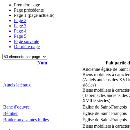
Première page
Page précédente
Page
1
(page actuelle)
Page
2
Page
3
Page
4
Page
5
Page suivante
Dernière page
Nom
Fait partie 
Ancienne église de Saint-
Biens mobiliers à caractèr
(Autels anciens des XVII
Autels latéraux
siècles)
Biens mobiliers à caractèr
(Tabernacles anciens des 
XVIIIe siècles)
Banc d'oeuvre
Église de Saint-François
Bénitier
Église de Saint-François
Boîtier aux saintes huiles
Église de Saint-François
Biens mobiliers à caractèr